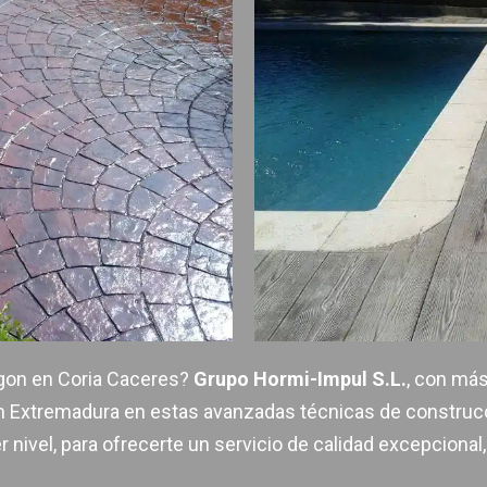
igon en Coria Caceres?
Grupo Hormi-Impul S.L.
, con más
en Extremadura en estas avanzadas técnicas de constru
 nivel, para ofrecerte un servicio de calidad excepcional