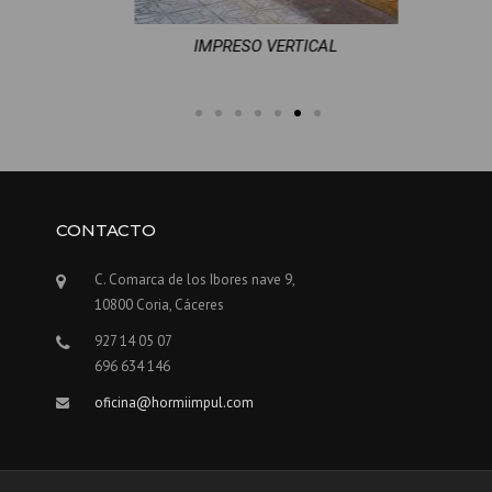
MEZCLA DE MOLDES
CONTACTO
C. Comarca de los Ibores nave 9,
10800 Coria, Cáceres
927 14 05 07
696 634 146
oficina@hormiimpul.com